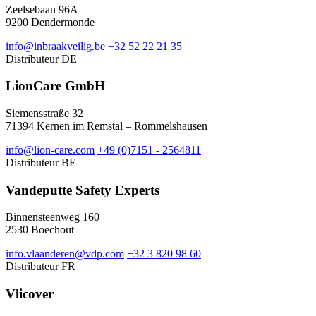
Zeelsebaan 96A
9200 Dendermonde
info@inbraakveilig.be
+32 52 22 21 35
Distributeur
DE
LionCare GmbH
Siemensstraße 32
71394 Kernen im Remstal – Rommelshausen
info@lion-care.com
+49 (0)7151 - 2564811
Distributeur
BE
Vandeputte Safety Experts
Binnensteenweg 160
2530 Boechout
info.vlaanderen@vdp.com
+32 3 820 98 60
Distributeur
FR
Vlicover