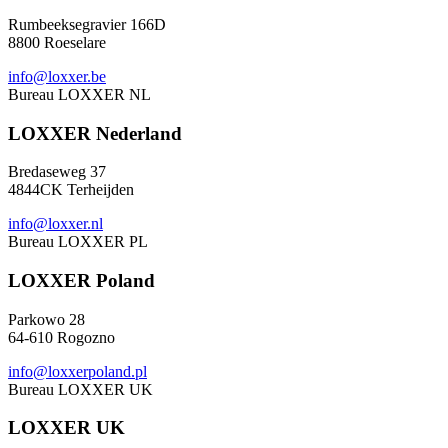
Rumbeeksegravier 166D
8800 Roeselare
info@loxxer.be
Bureau LOXXER
NL
LOXXER Nederland
Bredaseweg 37
4844CK Terheijden
info@loxxer.nl
Bureau LOXXER
PL
LOXXER Poland
Parkowo 28
64-610 Rogozno
info@loxxerpoland.pl
Bureau LOXXER
UK
LOXXER UK