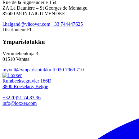
Rue de la Signeauderie 154
ZA La Daunière – St Georges de Montaigu
85600 MONTAIGU VENDEE
l.halgand@vlicover.com
+33 744447625
Distributeur
FI
Ymparistotukku
Veromiehenkuja 3
01510 Vantaa
myynti@ymparistotukku.fi
020 7969 710
Rumbeeksegravier 166D
8800 Roeselare, België
+32 (0)51 74 83 96
info@loxxer.com