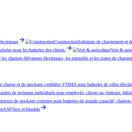
arrow_forward
électriques
Construction
Solutions de chargement et de
arrow_forward
isées pour les batteries des clients.
Vert & agri
 les chariots élévateurs électriques, les entrepôts et les zones de charge
 charge et de stockage certifiées VDMA pour batteries de vélos électriqu
asiers de recharge individuels pour employés, clients ou visiteurs. Idéal
eneurs de stockage externes pour batteries de grande capacité, chariots
arrow_forward
ASP-box et bluskits