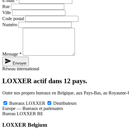
E-mail
*
Rue
Ville
Code postal
Numéro
Message
*
send
Envoyer
Réseau international
LOXXER actif dans 12 pays.
Outre nos propres bureaux en Belgique, aux Pays-Bas, au Royaume-Uni e
Bureaux LOXXER
Distributeurs
Europe — Bureaux et partenaires
Bureau LOXXER
BE
LOXXER Belgium