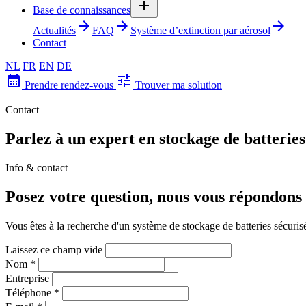
add
Base de connaissances
arrow_forward
arrow_forward
arrow_forward
Actualités
FAQ
Système d’extinction par aérosol
Contact
NL
FR
EN
DE
calendar_month
tune
Prendre rendez-vous
Trouver ma solution
Contact
Parlez à un expert en stockage de batteries
Info & contact
Posez votre question, nous vous répondons 
Vous êtes à la recherche d'un système de stockage de batteries sécuris
Laissez ce champ vide
Nom
*
Entreprise
Téléphone
*