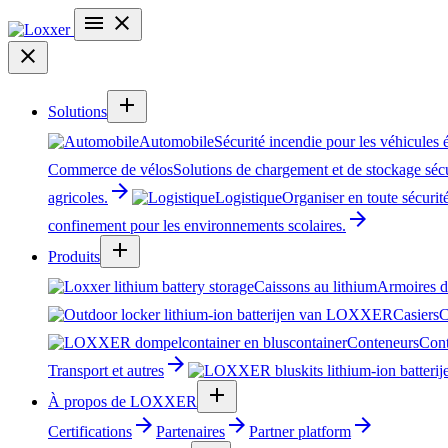
menu
close
close
add
Solutions
Automobile
Sécurité incendie pour les véhicules 
Commerce de vélos
Solutions de chargement et de stockage sécur
arrow_forward
agricoles.
Logistique
Organiser en toute sécurité
arrow_forward
confinement pour les environnements scolaires.
add
Produits
Caissons au lithium
Armoires de
Casiers
C
Conteneurs
Cont
arrow_forward
Transport et autres
add
À propos de LOXXER
arrow_forward
arrow_forward
arrow_forward
Certifications
Partenaires
Partner platform