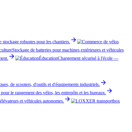
arrow_forward
 stockage robustes pour les chantiers.
culture
Stockage de batteries pour machines extérieures et véhicules
arrow_forward
ment.
Éducation
Chargement sécurisé à l'école —
arrow_forward
es, de scooters, d'outils et d'équipements industriels.
arrow_forward
 pour le rangement des vélos, les entrepôts et les bureaux.
arrow_forward
 élévateurs et véhicules autonomes.