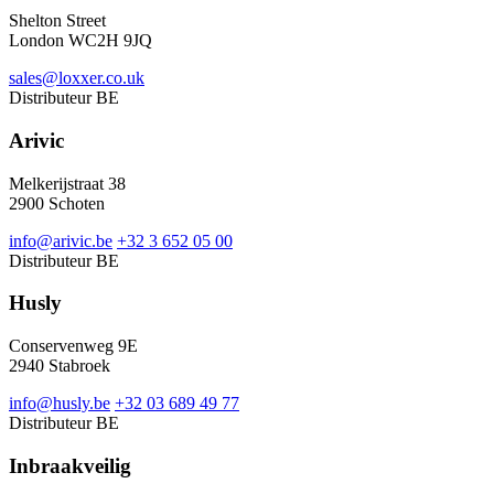
Shelton Street
London WC2H 9JQ
sales@loxxer.co.uk
Distributeur
BE
Arivic
Melkerijstraat 38
2900 Schoten
info@arivic.be
+32 3 652 05 00
Distributeur
BE
Husly
Conservenweg 9E
2940 Stabroek
info@husly.be
+32 03 689 49 77
Distributeur
BE
Inbraakveilig